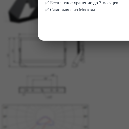
✅ Бесплатное хранение до 3 месяцев
✅ Самовывоз из Москвы