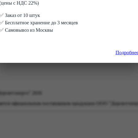
(цены с НДС 22%)
✅ Заказ от 10 штук
✅ Бесплатное хранение до 3 месяцев
✅ Самовывоз из Москвы
Подробне
орсветэнерго" 2026
тся официальным поставщиком продукции ООО "Дорсветэнерго