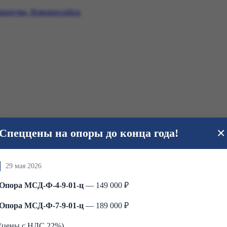
орциума, Новороссийск
×
Спеццены на опоры до конца года!
29 мая 2026
Опора МСД-Ф-4-9-01-ц
— 149 000 ₽
Опора МСД-Ф-7-9-01-ц
— 189 000 ₽
(цены с НДС 22%)