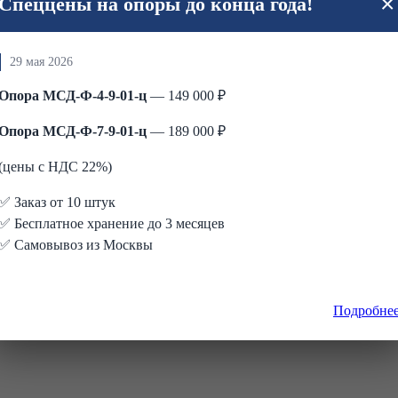
×
Спеццены на опоры до конца года!
29 мая 2026
Опора МСД-Ф-4-9-01-ц
— 149 000 ₽
Опора МСД-Ф-7-9-01-ц
— 189 000 ₽
(цены с НДС 22%)
✅ Заказ от 10 штук
✅ Бесплатное хранение до 3 месяцев
✅ Самовывоз из Москвы
Подробне